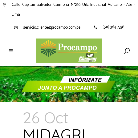
Calle Capitán Salvador Carmona N°216 Urb. Industrial Vulcano - Ate -
Lima
(511) 364 7338
servicio.cliente@procampo.com.pe
26 Oct
MIDAGRI