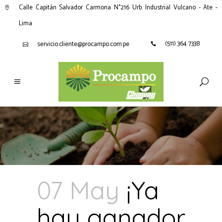
Calle Capitán Salvador Carmona N°216 Urb. Industrial Vulcano - Ate -
Lima
(511) 364 7338
servicio.cliente@procampo.com.pe
07 May
¡Ya
hay ganador