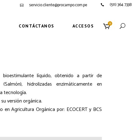
(511) 364 7338
servicio.cliente@procampo.com.pe
0
S
CONTÁCTANOS
ACCESOS
 bioestimulante líquido, obtenido a partir de
 (Salmón), hidrolizadas enzimáticamente en
a tecnología.
su versión orgánica.
ado en Agricultura Orgánica por: ECOCERT y BCS