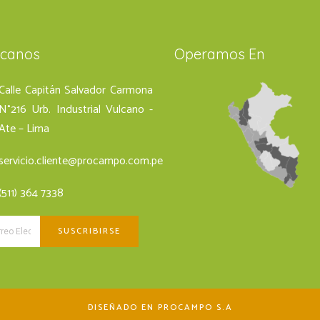
ícanos
Operamos En
Calle Capitán Salvador Carmona
N°216 Urb. Industrial Vulcano -
Ate – Lima
servicio.cliente@procampo.com.pe
(511) 364 7338
DISEÑADO EN PROCAMPO S.A