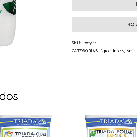
HOJ
SKU:
1001961-1
CATEGORÍAS:
Agroquímicos
,
Amin
ados