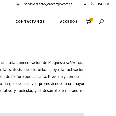
(511) 364 7338
servicio.cliente@procampo.com.pe
0
S
CONTÁCTANOS
ACCESOS
con una alta concentración de Magnesio (46%) que
la síntesis de clorofila, apoya la activación
ón de fósforo por la planta. Previene y corrige las
lo largo del cultivo, promoviendo una mayor
getativo y radicular, y el desarrollo temprano de