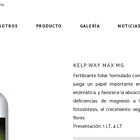
ima
SOTROS
PRODUCTO
GALERÍA
NOTICIA
KELP WAY MAX MG
Fertilizante foliar formulado 
juega un papel importante en 
enzimática, y favorece la absorci
deficiencias de magnesio a 
fotosíntesis, el crecimiento ve
flores.
Presentación: 1 LT, 4 LT