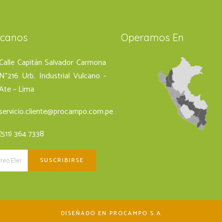
ícanos
Operamos En
Calle Capitán Salvador Carmona
N°216 Urb. Industrial Vulcano -
Ate – Lima
servicio.cliente@procampo.com.pe
(511) 364 7338
DISEÑADO EN PROCAMPO S.A