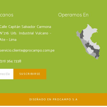
ícanos
Operamos En
Calle Capitán Salvador Carmona
N°216 Urb. Industrial Vulcano -
Ate – Lima
servicio.cliente@procampo.com.pe
(511) 364 7338
DISEÑADO EN PROCAMPO S.A