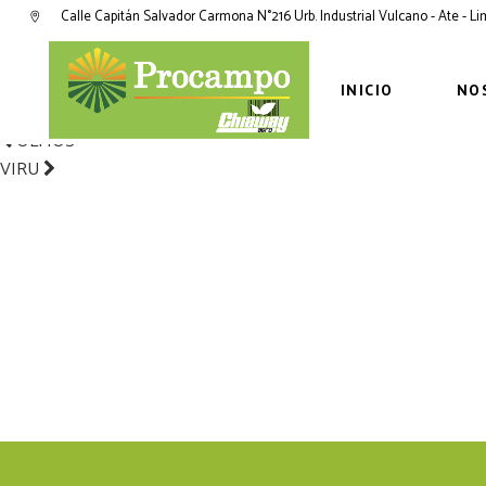
TRUJILLO
Calle Capitán Salvador Carmona N°216 Urb. Industrial Vulcano - Ate - L
TRUJILLO
(044) 232-936 / 951 947 560
INICIO
NO
Av. César Vallejo 282, Trujillo
OLMOS
VIRU