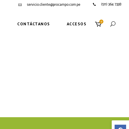
(511) 364 7338
servicio.cliente@procampo.com.pe
0
S
CONTÁCTANOS
ACCESOS